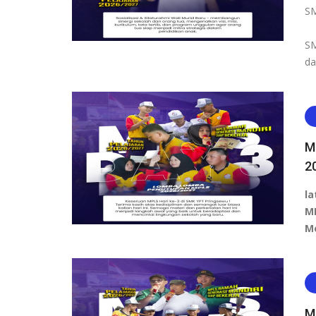
SM
SM
d
M
2
la
M
M
M