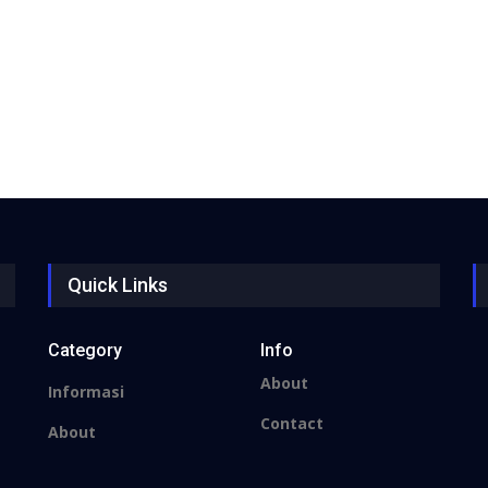
Quick Links
Category
Info
About
Informasi
Contact
About