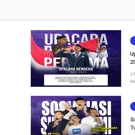
U
2
27
Be
S
T