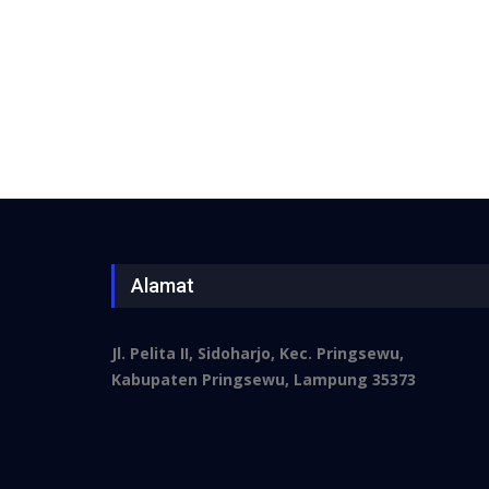
Alamat
Jl. Pelita II, Sidoharjo, Kec. Pringsewu,
Kabupaten Pringsewu, Lampung 35373