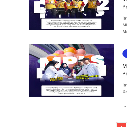
P
la
M
M
M
P
la
Ge
…