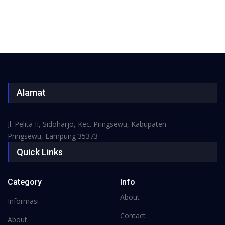
Alamat
Jl. Pelita II, Sidoharjo, Kec. Pringsewu, Kabupaten
Pringsewu, Lampung 35373
Quick Links
Category
Info
About
Informasi
Contact
About