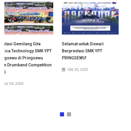
Selamat untuk Siswa/i
Dinas Kesehatan Kabupate
PT
Berprestasi SMK YPT
Pringsewu
PRINGSEWU!
menyelenggarakan
on
Sosialisasi & Edukasi
Okt 30, 2025
Kesehatan Jiwa, NAPZA, da
Perilaku Merokok di SMK Y
Pringsewu.
Ags 27, 2025