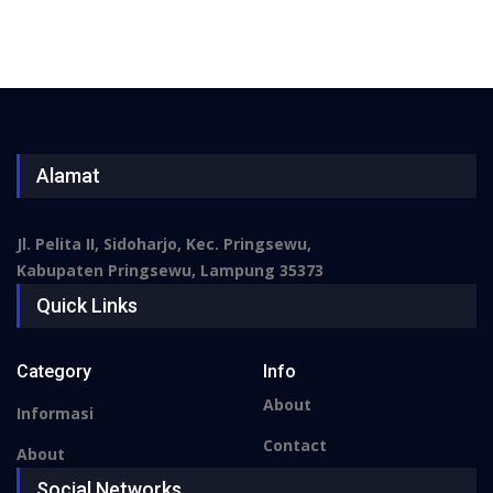
Alamat
Jl. Pelita II, Sidoharjo, Kec. Pringsewu,
Kabupaten Pringsewu, Lampung 35373
Quick Links
Category
Info
About
Informasi
Contact
About
Social Networks