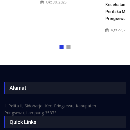
Okt 30, 2025
Kesehatan Jiwa, NAPZA, dan
Perilaku Merokok di SMK YPT
Pringsewu.
Ags 27, 2025
Alamat
Jl. Pelita II, Sidoharjo, Kec. Pringsewu, Kabupaten
Pringsewu, Lampung 35373
Quick Links