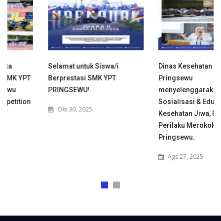
Selamat untuk Siswa/i
Dinas Kesehatan Kabupaten
Berprestasi SMK YPT
Pringsewu
PRINGSEWU!
menyelenggarakan
Sosialisasi & Edukasi
Okt 30, 2025
Kesehatan Jiwa, NAPZA, dan
Perilaku Merokok di SMK YPT
Pringsewu.
Ags 27, 2025