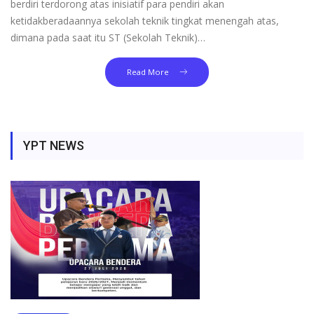
MENJADI SEKOLAH TEKNIK YANG UNGGUL,
HUMANIS DAN BERKARAKTER PANCASILA
MISI
MEWUJUDKAN LULUSAN YANG
KOMPETEN DAN ADAPTIF
MEWUJUDKAN LULUSAN YANG
MAMPU BEKERJA,…
YPT NEWS
Read More